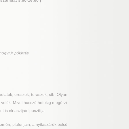
 szombat 9:00-16:00 )
mogytúr pókirtás
kolatok, ereszek, teraszok, stb. Olyan
z velük. Mivel hosszú hetekig megőrzi
s elriasztja/elpusztítja.
remén, plafonjain, a nyílászárók belső