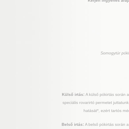
Kérjen ingyenes áraj
Somogytúr
póki
Külső irtás:
A külső pókirtás során az
speciális rovarirtó permetet juttatu
hatását*, ezért tartós m
Belső irtás:
A belső pókirtás során a