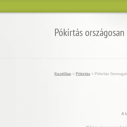
Pókirtás országosan
Kezdőlap
>
Pókirtás
>
Pókirtás Somogyt
A 