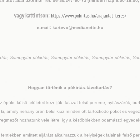
ánlatot akár azonnal Tel: 06-30/247-90-75 (minden nap 8:00-18:00,
vagy kattintson:
https://www.pokirtas.hu/arajanlat-keres/
e-mail: kartevo@medianette.hu
rtás, Somogytúr pókirtás, Somogytúr pókirtás, Somogytúr pókirtás, So
Hogyan történik a pókirtás-távoltartás?
 épület külső felületeit kezeljük: falazat felső pereme, nyílászárók, bur
nk ki, amely néhány órán belül kiűz minden ott tartózkodó pókot és vége
éregmezőt hozhatunk vele létre, így a későbbiekben odamászó egyedeket i
 fentiekben említett eljárást alkalmazzuk a helyiségek falainak felső pe