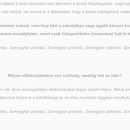
 körülbelül 2 órán keresztül nem bemenni a kezelt helyiségekbe, majd egy
és után kérjük, ne mossa le a felületeket, hogy a tartós méregmező ha
íntelenre szárad, nem tesz kárt a vakolatban vagy egyéb kényes b
atokra veszélytelen, mivel csak hidegvérűekre (rovarokra) fejti ki 
rtás, Somogytúr pókirtás, Somogytúr pókirtás, Somogytúr pókirtás, So
Milyen előkészületekre van szükség, meddig tart az irtás?
en stb. lévő csomagolatlan élelmiszereket tegye védett helyre, illetve a
tékokat húzza el a faltól/takarja le. Az irtás munkától függően körülbelü
rtás, Somogytúr pókirtás, Somogytúr pókirtás, Somogytúr pókirtás, So