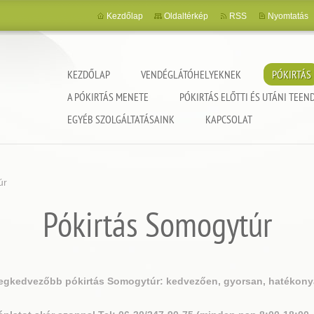
Kezdőlap
Oldaltérkép
RSS
Nyomtatás
KEZDŐLAP
VENDÉGLÁTÓHELYEKNEK
PÓKIRTÁS
A PÓKIRTÁS MENETE
PÓKIRTÁS ELŐTTI ÉS UTÁNI TEEN
EGYÉB SZOLGÁLTATÁSAINK
KAPCSOLAT
úr
Pókirtás Somogytúr
legkedvezőbb pókirtás Somogytúr: kedvezően, gyorsan, hatékony