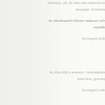
felületein, stb. Az irtás után érdemes
levegőjét. A kezel
Az alkalmazott irtószer teljesen sz
háziáll
Somogytúr
póki
Az irtás előtt a teraszon, helyiségekb
bútorokat, gyerekjá
Somogytúr
póki