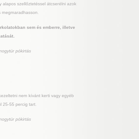
 alapos szellőztetéssel átcserélni azok
tás megmaradhasson.
urkolatokban sem és emberre, illetve
hatását.
mogytúr pókirtás
 kezeltetni nem kívánt kerti vagy egyéb
l 25-55 percig tart.
mogytúr pókirtás