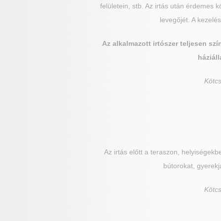
felületein, stb. Az irtás után érdemes
levegőjét. A kezel
Az alkalmazott irtószer teljesen sz
háziáll
Kötc
Az irtás előtt a teraszon, helyiségekb
bútorokat, gyerekjá
Kötc