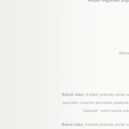
Kérjen ingyenes áraj
Kötc
Külső irtás:
A külső pókirtás során az
speciális rovarirtó permetet juttatu
hatását*, ezért tartós m
Belső irtás:
A belső pókirtás során a