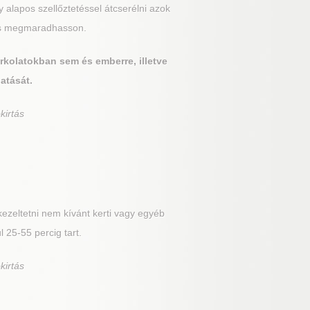
 alapos szellőztetéssel átcserélni azok
tás megmaradhasson.
urkolatokban sem és emberre, illetve
hatását.
kirtás
 kezeltetni nem kívánt kerti vagy egyéb
l 25-55 percig tart.
kirtás