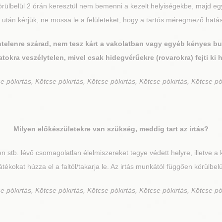
 körülbelül 2 órán keresztül nem bemenni a kezelt helyiségekbe, majd egy
és után kérjük, ne mossa le a felületeket, hogy a tartós méregmező ha
íntelenre szárad, nem tesz kárt a vakolatban vagy egyéb kényes b
atokra veszélytelen, mivel csak hidegvérűekre (rovarokra) fejti ki 
se
pókirtás, Kötcse pókirtás, Kötcse pókirtás, Kötcse pókirtás, Kötcse pó
Milyen előkészületekre van szükség, meddig tart az irtás?
en stb. lévő csomagolatlan élelmiszereket tegye védett helyre, illetve a
tékokat húzza el a faltól/takarja le. Az irtás munkától függően körülbelü
se
pókirtás, Kötcse pókirtás, Kötcse pókirtás, Kötcse pókirtás, Kötcse pó