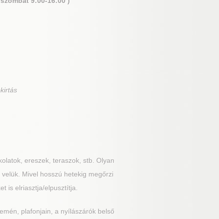
 szombat 9:00-16:00 )
kirtás
kolatok, ereszek, teraszok, stb. Olyan
z velük. Mivel hosszú hetekig megőrzi
s elriasztja/elpusztítja.
remén, plafonjain, a nyílászárók belső