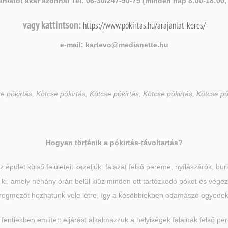
ánlatot akár azonnal Tel: 06-30/247-90-75 (minden nap 8:00-18:00,
vagy kattintson:
https://www.pokirtas.hu/arajanlat-keres/
e-mail: kartevo@medianette.hu
se
pókirtás, Kötcse pókirtás, Kötcse pókirtás, Kötcse pókirtás, Kötcse pó
Hogyan történik a pókirtás-távoltartás?
 épület külső felületeit kezeljük: falazat felső pereme, nyílászárók, bur
nk ki, amely néhány órán belül kiűz minden ott tartózkodó pókot és vége
éregmezőt hozhatunk vele létre, így a későbbiekben odamászó egyedeket i
 fentiekben említett eljárást alkalmazzuk a helyiségek falainak felső pe