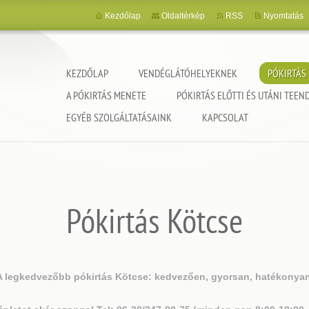
Kezdőlap
Oldaltérkép
RSS
Nyomtatás
KEZDŐLAP
VENDÉGLÁTÓHELYEKNEK
PÓKIRTÁS
A PÓKIRTÁS MENETE
PÓKIRTÁS ELŐTTI ÉS UTÁNI TEEN
EGYÉB SZOLGÁLTATÁSAINK
KAPCSOLAT
Pókirtás Kötcse
A legkedvezőbb pókirtás Kötcse: kedvezően, gyorsan, hatékonyan