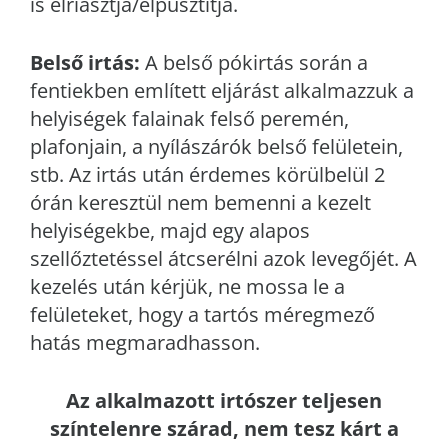
is elriasztja/elpusztítja.
Belső irtás:
A belső pókirtás során a
fentiekben említett eljárást alkalmazzuk a
helyiségek falainak felső peremén,
plafonjain, a nyílászárók belső felületein,
stb. Az irtás után érdemes körülbelül 2
órán keresztül nem bemenni a kezelt
helyiségekbe, majd egy alapos
szellőztetéssel átcserélni azok levegőjét. A
kezelés után kérjük, ne mossa le a
felületeket, hogy a tartós méregmező
hatás megmaradhasson.
Az alkalmazott irtószer teljesen
színtelenre szárad, nem tesz kárt a