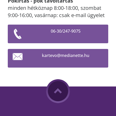
Pókirtás - pók távoltartás
minden hétköznap 8:00-18:00, szombat
9:00-16:00, vasárnap: csak e-mail ügyelet
06-30/247-9075
kartevo@
medianet
te.hu