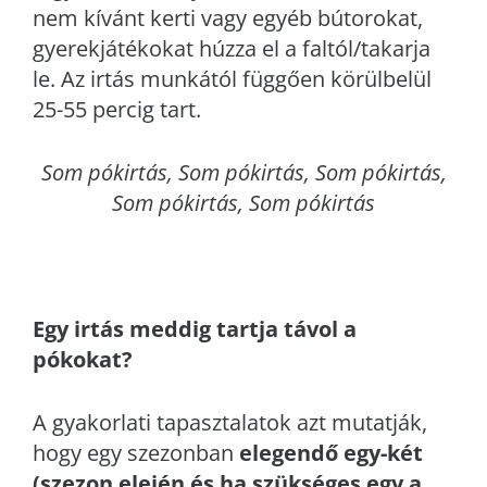
nem kívánt kerti vagy egyéb bútorokat,
gyerekjátékokat húzza el a faltól/takarja
le. Az irtás munkától függően körülbelül
25-55 percig tart.
Som
pókirtás, Som pókirtás, Som pókirtás,
Som pókirtás, Som pókirtás
Egy irtás meddig tartja távol a
pókokat?
A gyakorlati tapasztalatok azt mutatják,
hogy egy szezonban
elegendő egy-két
(szezon elején és ha szükséges egy a