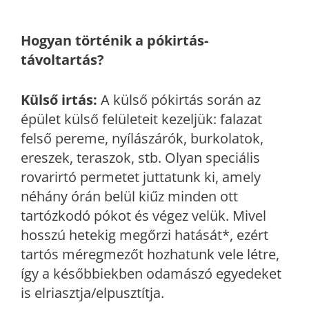
Hogyan történik a pókirtás-
távoltartás?
Külső irtás:
A külső pókirtás során az
épület külső felületeit kezeljük: falazat
felső pereme, nyílászárók, burkolatok,
ereszek, teraszok, stb. Olyan speciális
rovarirtó permetet juttatunk ki, amely
néhány órán belül kiűz minden ott
tartózkodó pókot és végez velük. Mivel
hosszú hetekig megőrzi hatását*, ezért
tartós méregmezőt hozhatunk vele létre,
így a későbbiekben odamászó egyedeket
is elriasztja/elpusztítja.