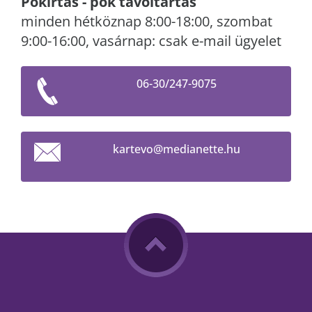
Pókirtás - pók távoltartás
minden hétköznap 8:00-18:00, szombat
9:00-16:00, vasárnap: csak e-mail ügyelet
06-30/247-9075
kartevo@
medianet
te.hu