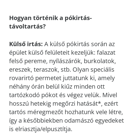
Hogyan történik a pókirtás-
távoltartás?
Külső irtás:
A külső pókirtás során az
épület külső felületeit kezeljük: falazat
felső pereme, nyílászárók, burkolatok,
ereszek, teraszok, stb. Olyan speciális
rovarirtó permetet juttatunk ki, amely
néhány órán belül kiűz minden ott
tartózkodó pókot és végez velük. Mivel
hosszú hetekig megőrzi hatását*, ezért
tartós méregmezőt hozhatunk vele létre,
így a későbbiekben odamászó egyedeket
is elriasztja/elpusztítja.