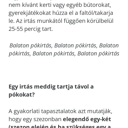
nem kívánt kerti vagy egyéb bútorokat,
gyerekjátékokat húzza el a faltól/takarja
le. Az irtás munkától függően körülbelül
25-55 percig tart.
Balaton
pókirtás, Balaton pókirtás, Balaton
pókirtás, Balaton pókirtás, Balaton pókirtás
Egy irtás meddig tartja távol a
pókokat?
A gyakorlati tapasztalatok azt mutatják,
hogy egy szezonban
elegendő egy-két
(szezon elején és ha szükséges egy a