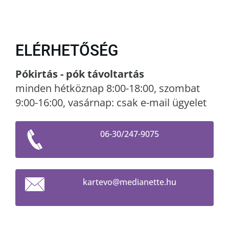
ELÉRHETŐSÉG
Pókirtás - pók távoltartás
minden hétköznap 8:00-18:00, szombat
9:00-16:00, vasárnap: csak e-mail ügyelet
06-30/247-9075
kartevo@
medianet
te.hu