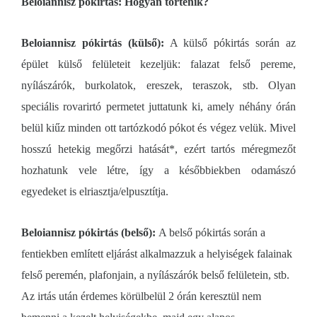
Beloiannisz pókirtás: Hogyan történik?
Beloiannisz pókirtás (külső):
A külső pókirtás során az
épület külső felületeit kezeljük: falazat felső pereme,
nyílászárók, burkolatok, ereszek, teraszok, stb. Olyan
speciális rovarirtó permetet juttatunk ki, amely néhány órán
belül kiűz minden ott tartózkodó pókot és végez velük. Mivel
hosszú hetekig megőrzi hatását*, ezért tartós méregmezőt
hozhatunk vele létre, így a későbbiekben odamászó
egyedeket is elriasztja/elpusztítja.
Beloiannisz pókirtás (belső):
A belső pókirtás során a
fentiekben említett eljárást alkalmazzuk a helyiségek falainak
felső peremén, plafonjain, a nyílászárók belső felületein, stb.
Az irtás után érdemes körülbelül 2 órán keresztül nem