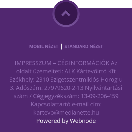
|
MOBIL NÉZET
STANDARD NÉZET
IMPRESSZUM – CÉGINFORMÁCIÓK Az
oldalt üzemelteti: ALK Kártevőirtó Kft
Székhely: 2310 Szigetszentmiklós Horog u
3. Adószám: 27979620-2-13 Nyilvántartási
szám / Cégjegyzékszám: 13-09-206-459
Kapcsolattartó e-mail cím:
kartevo@medianette.hu
Powered by Webnode