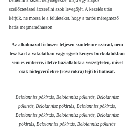
bemenni a kezelt helyiségekbe, majd egy alapos
szellőztetéssel átcserélni azok levegőjét. A kezelés után
kérjük, ne mossa le a felületeket, hogy a tartós méregmező
hatás megmaradhasson.
Az alkalmazott irtószer teljesen színtelenre szárad, nem
tesz kárt a vakolatban vagy egyéb kényes burkolatokban
sem és emberre, illetve háziállatokra veszélytelen, mivel
csak hidegvérűekre (rovarokra) fejti ki hatását.
Beloiannisz pókirtás, Beloiannisz pókirtás, Beloiannisz
pókirtás, Beloiannisz pókirtás, Beloiannisz pókirtás,
Beloiannisz pókirtás, Beloiannisz pókirtás, Beloiannisz
pókirtás, Beloiannisz pókirtás, Beloiannisz pókirtás