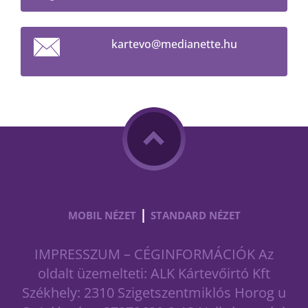
kartevo@
medianet
te.hu
|
MOBIL NÉZET
STANDARD NÉZET
IMPRESSZUM – CÉGINFORMÁCIÓK Az
oldalt üzemelteti: ALK Kártevőirtó Kft
Székhely: 2310 Szigetszentmiklós Horog u