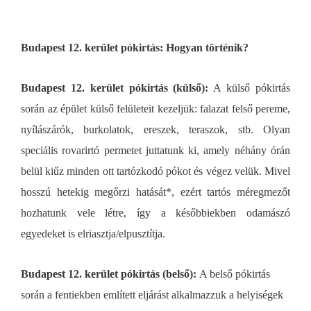
Budapest 12. kerület pókirtás: Hogyan történik?
Budapest 12. kerület pókirtás (külső):
A külső pókirtás
során az épület külső felületeit kezeljük: falazat felső pereme,
nyílászárók, burkolatok, ereszek, teraszok, stb. Olyan
speciális rovarirtó permetet juttatunk ki, amely néhány órán
belül kiűz minden ott tartózkodó pókot és végez velük. Mivel
hosszú hetekig megőrzi hatását*, ezért tartós méregmezőt
hozhatunk vele létre, így a későbbiekben odamászó
egyedeket is elriasztja/elpusztítja.
Budapest 12. kerület pókirtás (belső):
A belső pókirtás
során a fentiekben említett eljárást alkalmazzuk a helyiségek