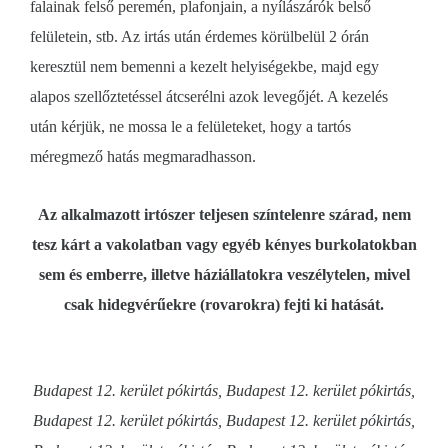
falainak felső peremén, plafonjain, a nyílászárók belső
felületein, stb. Az irtás után érdemes körülbelül 2 órán
keresztül nem bemenni a kezelt helyiségekbe, majd egy
alapos szellőztetéssel átcserélni azok levegőjét. A kezelés
után kérjük, ne mossa le a felületeket, hogy a tartós
méregmező hatás megmaradhasson.
Az alkalmazott irtószer teljesen színtelenre szárad, nem
tesz kárt a vakolatban vagy egyéb kényes burkolatokban
sem és emberre, illetve háziállatokra veszélytelen, mivel
csak hidegvérűekre (rovarokra) fejti ki hatását.
Budapest 12. kerület pókirtás, Budapest 12. kerület pókirtás,
Budapest 12. kerület pókirtás, Budapest 12. kerület pókirtás,