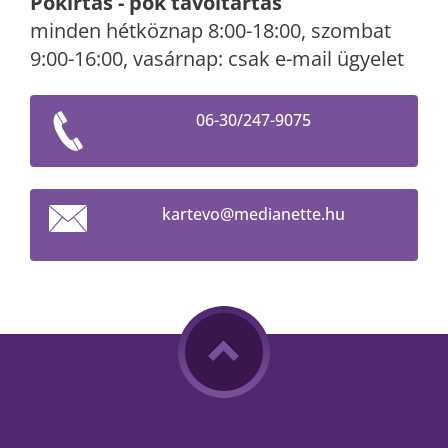
Pókirtás - pók távoltartás
minden hétköznap 8:00-18:00, szombat
9:00-16:00, vasárnap: csak e-mail ügyelet
06-30/247-9075
kartevo@
medianet
te.hu