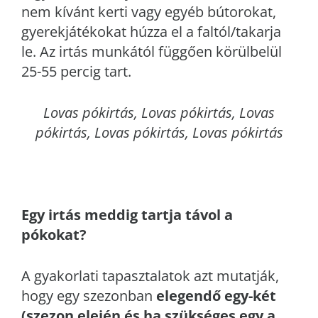
nem kívánt kerti vagy egyéb bútorokat,
gyerekjátékokat húzza el a faltól/takarja
le. Az irtás munkától függően körülbelül
25-55 percig tart.
Lovas
pókirtás, Lovas pókirtás, Lovas
pókirtás, Lovas pókirtás, Lovas pókirtás
Egy irtás meddig tartja távol a
pókokat?
A gyakorlati tapasztalatok azt mutatják,
hogy egy szezonban
elegendő egy-két
(szezon elején és ha szükséges egy a