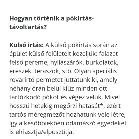
Hogyan történik a pókirtás-
távoltartás?
Külső irtás:
A külső pókirtás során az
épület külső felületeit kezeljük: falazat
felső pereme, nyílászárók, burkolatok,
ereszek, teraszok, stb. Olyan speciális
rovarirtó permetet juttatunk ki, amely
néhány órán belül kiűz minden ott
tartózkodó pókot és végez velük. Mivel
hosszú hetekig megőrzi hatását*, ezért
tartós méregmezőt hozhatunk vele létre,
így a későbbiekben odamászó egyedeket
is elriasztja/elpusztítja.